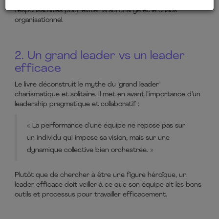
il doit aussi assurer la structuration des processus et des
responsabilités pour éviter la surcharge et le chaos
organisationnel.
2. Un grand leader vs un leader
efficace
Le livre déconstruit le mythe du "grand leader"
charismatique et solitaire. Il met en avant l’importance d’un
leadership pragmatique et collaboratif :
« La performance d’une équipe ne repose pas sur
un individu qui impose sa vision, mais sur une
dynamique collective bien orchestrée. »​
Plutôt que de chercher à être une figure héroïque, un
leader efficace doit veiller à ce que son équipe ait les bons
outils et processus pour travailler efficacement.