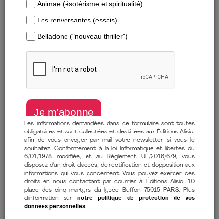
leadership ne se résume plus à une simple question de
charisme ou de prise de décisions stratégiques. Selon
Team. S’organiser pour réussir en équipe
, un leadership
efficace repose sur des principes concrets qui favorisent
une collaboration fluide et performante​
.
1. Leadership et management : un
équilibre essentiel
Le leadership est souvent opposé au management, comme
si ces deux notions étaient incompatibles. Pourtant, le livre
Les informations demandées dans ce formulaire sont toutes
souligne l'importance de conjuguer les deux :
obligatoires et sont collectées et destinées aux Éditions Alisio,
afin de vous envoyer par mail votre newsletter si vous le
« La gestion individuelle du travail et son organisation
souhaitez. Conformément à la loi Informatique et libertés du
6/01/1978 modifiée, et au Règlement UE/2016/679, vous
ne suffisent pas. C’est au niveau de l’équipe que les
disposez d'un droit d'accès, de rectification et d'opposition aux
décisions stratégiques doivent être traduites en
informations qui vous concernent. Vous pouvez exercer ces
droits en nous contactant par courrier à Éditions Alisio, 10
actions concrètes. »​
place des cinq martyrs du lycée Buffon 75015 PARIS. Plus
d'information sur
notre politique de protection de vos
données personnelles
.
Un bon leader ne se limite donc pas à inspirer son équipe :