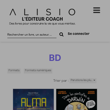
Rechercher
Se connecter
sur
le
site
BD
Formats
Formats numériques
Trier par :
Parutions les plu…