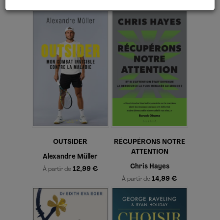
14,99 €
À partir de
OUTSIDER
RÉCUPÉRONS NOTRE
ATTENTION
Alexandre Müller
Chris Hayes
12,99 €
À partir de
14,99 €
À partir de