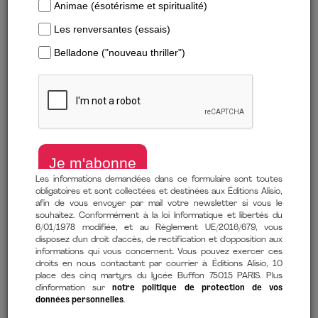
Formats numériques
Trier par :
Parutions les plu…
Nouveauté
Nouveauté
Les informations demandées dans ce formulaire sont toutes
obligatoires et sont collectées et destinées aux Éditions Alisio,
afin de vous envoyer par mail votre newsletter si vous le
souhaitez. Conformément à la loi Informatique et libertés du
6/01/1978 modifiée, et au Règlement UE/2016/679, vous
disposez d'un droit d'accès, de rectification et d'opposition aux
LE PRIVILÈGE DE LA
informations qui vous concernent. Vous pouvez exercer ces
SAUVÉ PAR LE SWING
droits en nous contactant par courrier à Éditions Alisio, 10
PRESSION
Issa Nlareb
place des cinq martyrs du lycée Buffon 75015 PARIS. Plus
Pascal Dupraz
Frédéric
d'information sur
notre politique de protection de vos
,
14,99 €
À partir de
données personnelles
.
Rey-Millet