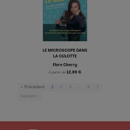
LE MICROSCOPE DANS
LA CULOTTE
Flore Cherry
12,99 €
À partir de
(current)
← Précédent
1
2
3
…
6
7
Suivant →