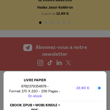
52 JOURS SANS EUX
Hadas Jaoui-Kalderon
12,99 €
À partir de
Abonnez-vous à notre
newsletter
LIVRE PAPIER
9782379354878
22,90 €
Format 170 X 220
256 Pages
En stock
EBOOK [EPUB + MOBI/KINDLE +
LES ÉDITIONS ALISIO
MENTIONS LÉGALES