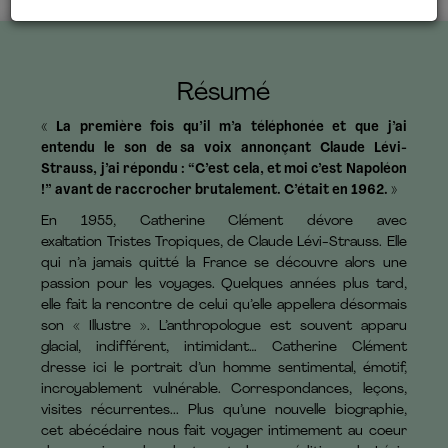
Résumé
« La première fois qu’il m’a téléphonée et que j’ai
entendu le son de sa voix annonçant Claude Lévi-
Strauss, j’ai répondu : “C’est cela, et moi c’est Napoléon
!” avant de raccrocher brutalement. C’était en 1962. »
En 1955, Catherine Clément dévore avec
exaltation Tristes Tropiques, de Claude Lévi-Strauss. Elle
qui n’a jamais quitté la France se découvre alors une
passion pour les voyages. Quelques années plus tard,
elle fait la rencontre de celui qu’elle appellera désormais
son « Illustre ». L’anthropologue est souvent apparu
glacial, indifférent, intimidant… Catherine Clément
dresse ici le portrait d’un homme sentimental, émotif,
incroyablement vulnérable. Correspondances, leçons,
visites récurrentes... Plus qu’une nouvelle biographie,
cet abécédaire nous fait voyager intimement au coeur