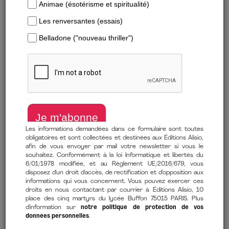
Télécharger un extrait
Les informations demandées dans ce formulaire sont toutes
obligatoires et sont collectées et destinées aux Éditions Alisio,
afin de vous envoyer par mail votre newsletter si vous le
de
Catherine Clément
(auteur)
souhaitez. Conformément à la loi Informatique et libertés du
6/01/1978 modifiée, et au Règlement UE/2016/679, vous
16 octobre 2025
disposez d'un droit d'accès, de rectification et d'opposition aux
informations qui vous concernent. Vous pouvez exercer ces
Comment lire mon ebook ?
droits en nous contactant par courrier à Éditions Alisio, 10
place des cinq martyrs du lycée Buffon 75015 PARIS. Plus
d'information sur
notre politique de protection de vos
données personnelles
.