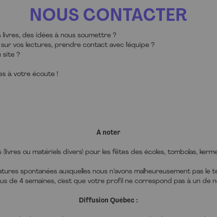
NOUS CONTACTER
livres, des idées à nous soumettre ?
ur vos lectures, prendre contact avec l'équipe ?
 site ?
s à votre écoute !
formations demandées dans ce formulaire sont toutes obligatoires et sont collec
À noter
ées aux Éditions Alisio, afin de vous envoyer par mail votre newsletter si 
itez. Conformément à la loi Informatique et libertés du 6/01/1978 modifiée,
 (livres ou matériels divers) pour les fêtes des écoles, tombolas, kerme
ent UE/2016/679, vous disposez d'un droit d'accès, de rectification et d'opposit
ations qui vous concernent. Vous pouvez exercer ces droits en nous contact
er à Éditions Alisio, 10 place des cinq martyrs du lycée Buffon 75015 PARI
tures spontanées auxquelles nous n’avons malheureusement pas le t
rmation sur
notre politique de protection de vos données personnelles
.
us de 4 semaines, c'est que votre profil ne correspond pas à un de n
Diffusion Québec :