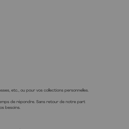
tées et
vous le
 et au
sses, etc., ou pour vos collections personnelles.
ion aux
ant par
S. Plus
emps de répondre. Sans retour de notre part
os besoins.