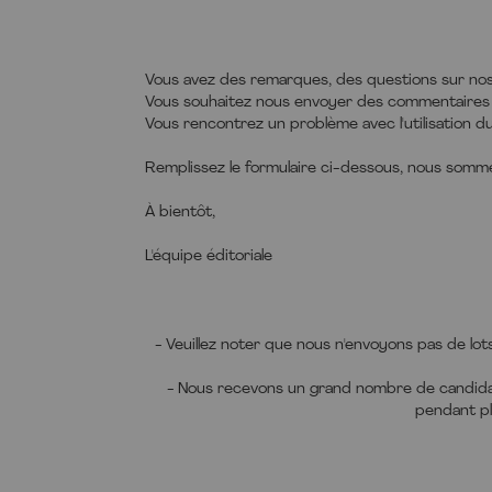
Vous avez des remarques, des questions sur nos 
Vous souhaitez nous envoyer des commentaires s
Vous rencontrez un problème avec l'utilisation du
Remplissez le formulaire ci-dessous, nous somme
À bientôt,
L'équipe éditoriale
Les in
destin
souha
- Veuillez noter que nous n'envoyons pas de lots
Règlem
inform
courri
- Nous recevons un grand nombre de candida
d'info
pendant pl