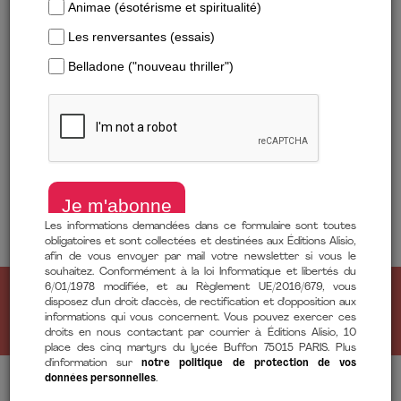
Alisio est la maison d’édition numéro 1 en France en
développement professionnel.
Pensée critique, méthodes concrètes et sagesse
intemporelle :
Alisio est le seul éditeur qui entraîne votre esprit comme
un athlète de haut niveau, en mettant les maîtres de la
Les informations demandées dans ce formulaire sont toutes
réussite entre vos mains.
obligatoires et sont collectées et destinées aux Éditions Alisio,
afin de vous envoyer par mail votre newsletter si vous le
souhaitez. Conformément à la loi Informatique et libertés du
6/01/1978 modifiée, et au Règlement UE/2016/679, vous
Abonnez-vous à notre newsletter
disposez d'un droit d'accès, de rectification et d'opposition aux
informations qui vous concernent. Vous pouvez exercer ces
droits en nous contactant par courrier à Éditions Alisio, 10
place des cinq martyrs du lycée Buffon 75015 PARIS. Plus
d'information sur
notre politique de protection de vos
données personnelles
.