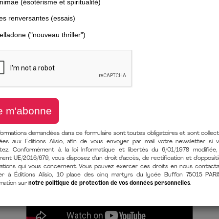
INSAFF EL HASSINI
d'une banque internationale d'investissement, conférencière, autrice
sur les femmes, l'argent et la juste rémunération au travail. Créatr
 de coaching et de formation du même nom, qui accompagne salariées 
eur. Elle est aussi l’autrice de
Aux thunes, citoyennes !
(Alisio, 202
ement pour l'égalité salariale Les Glorieuses® depuis 2021, et a été
formations demandées dans ce formulaire sont toutes obligatoires et sont collec
ées aux Éditions Alisio, afin de vous envoyer par mail votre newsletter si 
itez. Conformément à la loi Informatique et libertés du 6/01/1978 modifiée,
ent UE/2016/679, vous disposez d'un droit d'accès, de rectification et d'opposit
ations qui vous concernent. Vous pouvez exercer ces droits en nous contact
er à Éditions Alisio, 10 place des cinq martyrs du lycée Buffon 75015 PARI
rmation sur
notre politique de protection de vos données personnelles
.