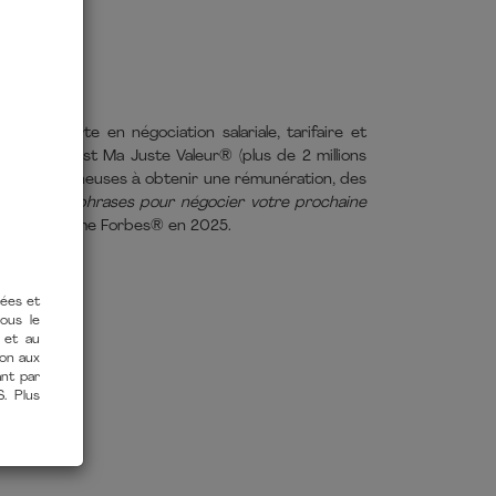
 et experte en négociation salariale, tarifaire et
ice du podcast Ma Juste Valeur® (plus de 2 millions
et entrepreneuses à obtenir une rémunération, des
3) et de
50 phrases pour négocier votre prochaine
 désignée Femme Forbes® en 2025.
tées et
vous le
 et au
ion aux
ant par
S. Plus