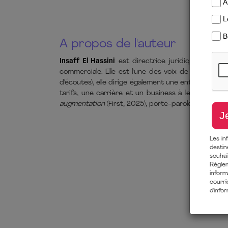
A propos de l'auteur
Insaff El Hassini
est directrice juridique au sein 
commerciale. Elle est l'une des voix de référence 
d'écoutes), elle dirige également une entreprise
tarifs, une carrière et un business à leur juste val
augmentation
(First, 2025), porte-parole du mouv
Les in
destin
souha
Règlem
inform
courri
d'info