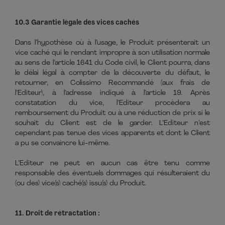
10.3 Garantie légale des vices cachés
Dans l’hypothèse où à l’usage, le Produit présenterait un
vice caché qui le rendant impropre à son utilisation normale
au sens de l’article 1641 du Code civil, le Client pourra, dans
le délai légal à compter de la découverte du défaut, le
retourner, en Colissimo Recommandé (aux frais de
l’Editeur), à l’adresse indiqué à l’article 19. Après
constatation du vice, l’Editeur procèdera au
remboursement du Produit ou à une réduction de prix si le
souhait du Client est de le garder. L’Editeur n’est
cependant pas tenue des vices apparents et dont le Client
a pu se convaincre lui-même.
L’Editeur ne peut en aucun cas être tenu comme
responsable des éventuels dommages qui résulteraient du
(ou des) vice(s) caché(s) issu(s) du Produit.
11. Droit de rétractation :