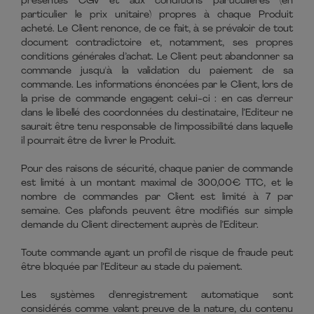
présentes CGV et aux conditions particulières (en
particulier le prix unitaire) propres à chaque Produit
acheté. Le Client renonce, de ce fait, à se prévaloir de tout
document contradictoire et, notamment, ses propres
conditions générales d’achat. Le Client peut abandonner sa
commande jusqu'à la validation du paiement de sa
commande. Les informations énoncées par le Client, lors de
la prise de commande engagent celui-ci : en cas d'erreur
dans le libellé des coordonnées du destinataire, l’Editeur ne
saurait être tenu responsable de l'impossibilité dans laquelle
il pourrait être de livrer le Produit.
Pour des raisons de sécurité, chaque panier de commande
est limité à un montant maximal de 300,00€ TTC, et le
nombre de commandes par Client est limité à 7 par
semaine. Ces plafonds peuvent être modifiés sur simple
demande du Client directement auprès de l’Editeur.
Toute commande ayant un profil de risque de fraude peut
être bloquée par l’Editeur au stade du paiement.
Les systèmes d'enregistrement automatique sont
considérés comme valant preuve de la nature, du contenu