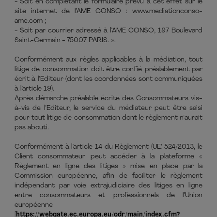
- Soit en complétant le formulaire prévu à cet effet sur le
site internet de l’AME CONSO : www.mediationconso-
ame.com ;
- Soit par courrier adressé à l’AME CONSO, 197 Boulevard
Saint-Germain - 75007 PARIS. ».
Conformément aux règles applicables à la médiation, tout
litige de consommation doit être confié préalablement par
écrit à l’Editeur (dont les coordonnées sont communiquées
à l’article 19).
Après démarche préalable écrite des Consommateurs vis-
à-vis de l’Editeur, le service du médiateur peut être saisi
pour tout litige de consommation dont le règlement n'aurait
pas abouti.
Conformément à l’article 14 du Règlement (UE) 524/2013, le
Client consommateur peut accéder à la plateforme «
Règlement en ligne des litiges » mise en place par la
Commission européenne, afin de faciliter le règlement
indépendant par voie extrajudiciaire des litiges en ligne
entre consommateurs et professionnels de l’Union
européenne
[
https://webgate.ec.europa.eu/odr/main/index.cfm?