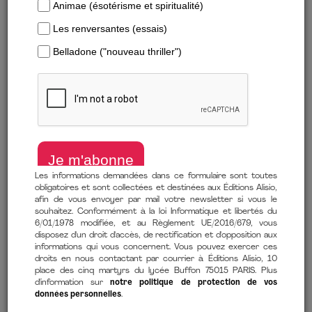
Toutes les commandes effectuées sur le Site sont
soumises aux présentes conditions générales de vente (ci-
après « les CGV »). L’Editeur se réserve le droit d'adapter
ou de modifier à tout moment les présentes CGV, la
version modifiée étant publiée sur le Site en lieu et place
de l’ancienne version. La version des CGV applicable sera
celle figurant en ligne sur le Site au moment du paiement
de la commande et qui sera jointe à l’email de confirmation
de la commande sous format PDF.
Les présentes CGV sont accessibles de façon permanente,
permettant ainsi leur impression et/ou leur téléchargement,
Les informations demandées dans ce formulaire sont toutes
de manière à ce que ce que le Client puisse procéder à
obligatoires et sont collectées et destinées aux Éditions Alisio,
afin de vous envoyer par mail votre newsletter si vous le
leur reproduction ou à leur sauvegarde.
souhaitez. Conformément à la loi Informatique et libertés du
6/01/1978 modifiée, et au Règlement UE/2016/679, vous
disposez d'un droit d'accès, de rectification et d'opposition aux
1. Champ d'application et acceptation des conditions
informations qui vous concernent. Vous pouvez exercer ces
droits en nous contactant par courrier à Éditions Alisio, 10
Les présentes CGV régissent les relations contractuelles
place des cinq martyrs du lycée Buffon 75015 PARIS. Plus
d'information sur
notre politique de protection de vos
entre l’Editeur et son client consommateur, professionnel
données personnelles
.
ou non-professionnel (ci-après « le Client ») tels que définis