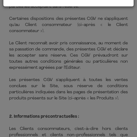
par l’article liminaire du Code de la consommation, les
parties les acceptant sans réserve.
Certaines dispositions des présentes CGV ne s’appliquent
qu’au Client consommateur (ci-après « le Client
consommateur »).
Le Client reconnaît avoir pris connaissance, au moment de
sa passation de commande, des présentes CGV et déclare
les accepter sans réserve. Ces CGV prévaudront sur
toutes autres conditions générales ou particulières non
expressément agréées par l’Editeur.
Les présentes CGV s'appliquent à toutes les ventes
conclues sur le Site, sous réserve de conditions
particulières indiquées dans les pages de présentation des
produits présents sur le Site (ci-après « les Produits »).
2. Informations précontractuelles :
Les Clients consommateurs, c’est-à-dire hors clients
professionnels et clients non-professionnels tels que