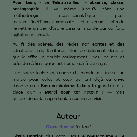
Pour tenir, « Le Télétravailleur » observe, classe,
cartographie.
Il va même jusqu’à bâtir une
méthodologie quasi-scientifique pour
mesurer l’inefficacité ambiante — et la sienne —, afin de
remettre un peu d’ordre dans un monde qui confond
agitation et travail.
Au fil des scènes, des règles non écrites et des
situations (très) familières, Bien cordialement dans ta
gueule offre un double soulagement : celui de rire et
celui de réaliser qu’on est nombreux à vivre ça…
Une satire lucide et tendre du monde du travail, un
manuel pour celles et ceux qui ont déjà eu envie
d’écrire un
« Bien cordialement dans ta gueule »
à la
place d’un
« Merci pour ton retour »
— mais
qui continuent, malgré tout, à sourire en visio.
Auteur
Clovis Henriot
(auteur)
Clovis Henriot
, plus connu sous le pseudonyme « Le