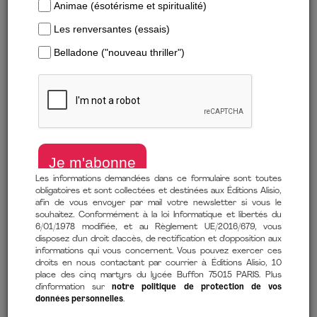
Les informations demandées dans ce formulaire sont toutes
obligatoires et sont collectées et destinées aux Éditions Alisio,
afin de vous envoyer par mail votre newsletter si vous le
souhaitez. Conformément à la loi Informatique et libertés du
6/01/1978 modifiée, et au Règlement UE/2016/679, vous
Guide de survie en entreprise
disposez d'un droit d'accès, de rectification et d'opposition aux
informations qui vous concernent. Vous pouvez exercer ces
de
Clovis Henriot
(auteur)
droits en nous contactant par courrier à Éditions Alisio, 10
23 avril 2026
place des cinq martyrs du lycée Buffon 75015 PARIS. Plus
d'information sur
notre politique de protection de vos
données personnelles
.
Comment lire mon ebook ?