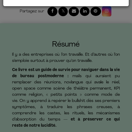
Résumé
Il y a des entreprises où l’on travaille. Et d’autres où l’on
s’emploie surtout à prouver qu’on travaille.
Ce livre est un guide de survie pour naviguer dans la vie
de bureau postmoderne :
mails qui auraient pu
remplacer des réunions, novlangue qui avale le réel,
open space comme scène de théâtre permanent, KPI
comme religion, « petits points » comme mode de
vie. On y apprend à repérer le bullshit dès ses premiers
symptômes, à traduire les phrases creuses, à
comprendre les castes, les rituels, les mécanismes
d’absorption du temps —
et à préserver ce qui
reste de notre lucidité.