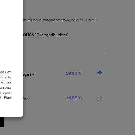
E
l à la création d’une entreprise valorisée plus de 1
uccès
FRÉDÉRIC JOUSSET
(contributions)
19,90 €
 225
224 Pages
tées et
vous le
PDF]
 et au
ion aux
14,99 €
éléchargement
ant par
S. Plus