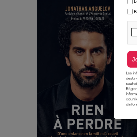
Les in
destin
souha
Règlem
inform
courri
d'info