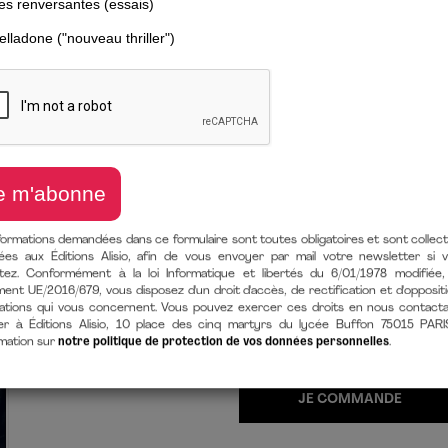
RIEN À PERDR
D’une enfance en famille d’accuei
milliard d’euros : les clés d’un s
de
Jonathan Anguelov
(auteur),
13 mars 2025
LIVRE PAPIER
9782379354410
Format 145 X
En stock
formations demandées dans ce formulaire sont toutes obligatoires et sont collec
ées aux Éditions Alisio, afin de vous envoyer par mail votre newsletter si 
EBOOK [EPUB + MOBI/KINDLE + 
itez. Conformément à la loi Informatique et libertés du 6/01/1978 modifiée,
ent UE/2016/679, vous disposez d'un droit d'accès, de rectification et d'opposit
9782379355356
224 Pages
T
ations qui vous concernent. Vous pouvez exercer ces droits en nous contact
après achat
er à Éditions Alisio, 10 place des cinq martyrs du lycée Buffon 75015 PARI
rmation sur
notre politique de protection de vos données personnelles
.