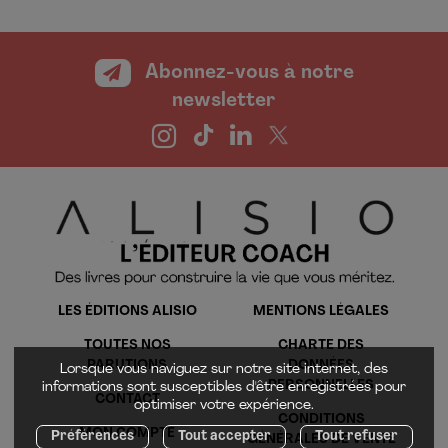
Abonnez-vous à notre
newsletter
LES ÉDITIONS ALISIO
MENTIONS LÉGALES
TOUTES NOS
CHARTE DES
PARUTIONS
DONNÉES
Lorsque vous naviguez sur notre site internet, des
PERSONNELLES
informations sont susceptibles d'être enregistrées pour
CONTACT
optimiser votre expérience.
CONDITIONS
MON COMPTE
Préférences
Tout accepter
Tout refuser
GÉNÉRALES DE VENTE