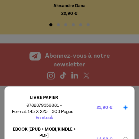
Alexandre Dana
22,90 €
Abonnez-vous à notre
newsletter
LIVRE PAPIER
9782379356681
21,90 €
Format 145 X 225
303 Pages
En stock
EBOOK [EPUB + MOBI/KINDLE +
LES ÉDITIONS ALISIO
MENTIONS LÉGALES
PDF]