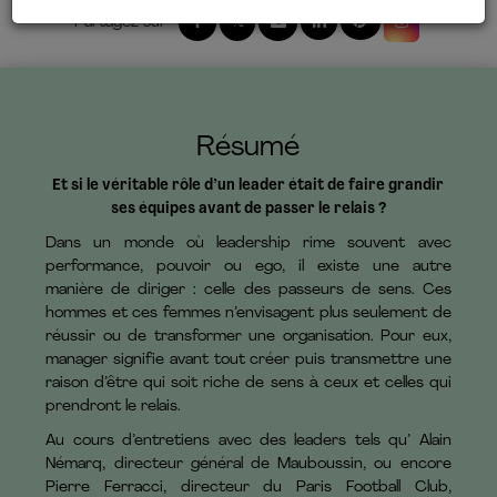
Résumé
Et si le véritable rôle d’un leader était de faire grandir
ses équipes avant de passer le relais ?
Dans un monde où leadership rime souvent avec
performance, pouvoir ou ego, il existe une autre
manière de diriger : celle des passeurs de sens. Ces
hommes et ces femmes n’envisagent plus seulement de
réussir ou de transformer une organisation. Pour eux,
manager signifie avant tout créer puis transmettre une
raison d’être qui soit riche de sens à ceux et celles qui
prendront le relais.
Au cours d’entretiens avec des leaders tels qu’ Alain
Némarq, directeur général de Mauboussin, ou encore
Pierre Ferracci, directeur du Paris Football Club,