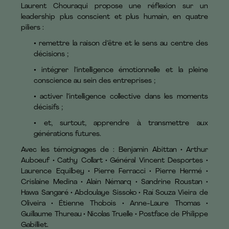
Laurent Chouraqui propose une réflexion sur un
leadership plus conscient et plus humain, en quatre
piliers :
•
remettre la raison d’être et le sens au centre des
décisions ;
•
intégrer l’intelligence émotionnelle et la pleine
conscience au sein des entreprises ;
•
activer l’intelligence collective dans les moments
décisifs ;
•
et, surtout, apprendre à transmettre aux
générations futures.
Avec les témoignages de : Benjamin Abittan • Arthur
Auboeuf • Cathy Collart • Général Vincent Desportes •
Laurence Equilbey • Pierre Ferracci • Pierre Hermé •
Crislaine Medina • Alain Némarq • Sandrine Roustan •
Hawa Sangaré • Abdoulaye Sissoko • Raí Souza Vieira de
Oliveira • Étienne Thobois • Anne-Laure Thomas •
Guillaume Thureau • Nicolas Truelle • Postface de Philippe
Gabilliet.