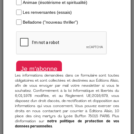
Les informations demandées dans ce formulaire sont toutes
obligatoires et sont collectées et destinées aux Éditions Alisio,
afin de vous envoyer par mail votre newsletter si vous le
Télécharger un extrait
souhaitez. Conformément à la loi Informatique et libertés du
6/01/1978 modifiée, et au Règlement UE/2016/679, vous
de
Laurent Chouraqui
(auteur),
Frédéric Mazzella
(contributions)
disposez d'un droit d'accès, de rectification et d'opposition aux
informations qui vous concernent. Vous pouvez exercer ces
29 mai 2026
droits en nous contactant par courrier à Éditions Alisio, 10
place des cinq martyrs du lycée Buffon 75015 PARIS. Plus
Comment lire mon ebook ?
d'information sur
notre politique de protection de vos
données personnelles
.