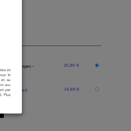
ISE
auteur)
21,90 €
X 225
176 Pages
tées et
PDF]
vous le
14,99 €
 et au
éléchargement
ion aux
ant par
S. Plus