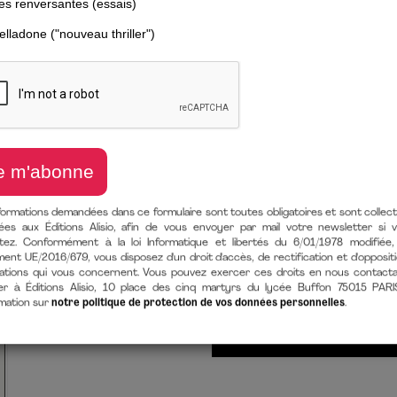
LA MÉTHODE R
La méthode pour enfin décider
de
Bénédicte Burguet-Journé
(
10 avril 2026
LIVRE PAPIER
9782379356605
Format 145 
En stock
formations demandées dans ce formulaire sont toutes obligatoires et sont collec
EBOOK [EPUB + MOBI/KINDLE + 
ées aux Éditions Alisio, afin de vous envoyer par mail votre newsletter si 
itez. Conformément à la loi Informatique et libertés du 6/01/1978 modifiée,
9782379355691
176 Pages
T
ent UE/2016/679, vous disposez d'un droit d'accès, de rectification et d'opposit
après achat
ations qui vous concernent. Vous pouvez exercer ces droits en nous contact
er à Éditions Alisio, 10 place des cinq martyrs du lycée Buffon 75015 PARI
rmation sur
notre politique de protection de vos données personnelles
.