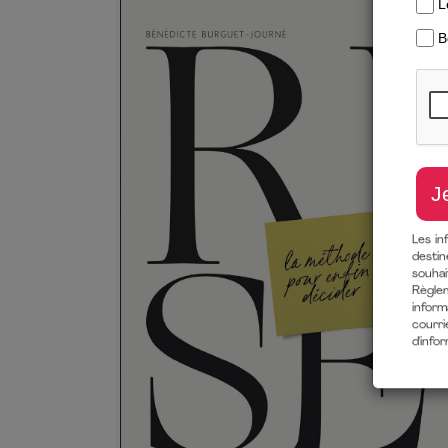
Les in
destin
souha
Règlem
inform
courri
d'info