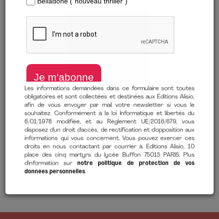
Les informations demandées dans ce formulaire sont toutes
obligatoires et sont collectées et destinées aux Éditions Alisio,
afin de vous envoyer par mail votre newsletter si vous le
souhaitez. Conformément à la loi Informatique et libertés du
RÉCUPÉRONS NOTRE
6/01/1978 modifiée, et au Règlement UE/2016/679, vous
ATTENTION
disposez d'un droit d'accès, de rectification et d'opposition aux
informations qui vous concernent. Vous pouvez exercer ces
Chris Hayes
droits en nous contactant par courrier à Éditions Alisio, 10
14,99 €
À partir de
place des cinq martyrs du lycée Buffon 75015 PARIS. Plus
d'information sur
notre politique de protection de vos
données personnelles
.