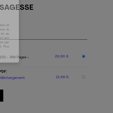
A SAGESSE
20,90 €
 225
368 Pages
tées et
PDF]
vous le
12,99 €
 et au
Téléchargement
ion aux
ant par
S. Plus