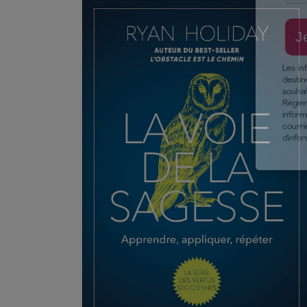
Les in
destin
souha
Règlem
inform
courri
d'info