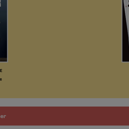
IE
ze
ter