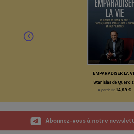
G
EMPARADISER LA V
Stanislas de Querci
14,99 €
À partir de
Abonnez-vous à notre newslet