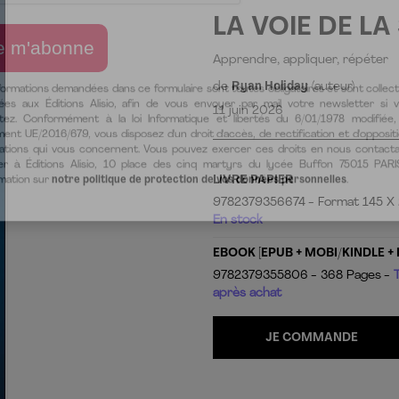
LA VOIE DE L
Apprendre, appliquer, répéter
de
Ryan Holiday
(auteur)
11 juin 2026
LIVRE PAPIER
9782379356674
Format 145 X
En stock
formations demandées dans ce formulaire sont toutes obligatoires et sont collec
EBOOK [EPUB + MOBI/KINDLE + 
ées aux Éditions Alisio, afin de vous envoyer par mail votre newsletter si 
itez. Conformément à la loi Informatique et libertés du 6/01/1978 modifiée,
9782379355806
368 Pages
ent UE/2016/679, vous disposez d'un droit d'accès, de rectification et d'opposit
après achat
ations qui vous concernent. Vous pouvez exercer ces droits en nous contact
er à Éditions Alisio, 10 place des cinq martyrs du lycée Buffon 75015 PARI
rmation sur
notre politique de protection de vos données personnelles
.