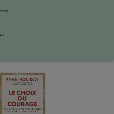
peine.
. »