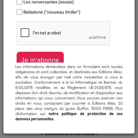
Les informations demandées dans ce formulaire sont toutes
obligatoires et sont collectées et destinées aux Éditions Alisio,
afin de vous envoyer par mail votre newsletter si vous le
Télécharger un extrait
souhaitez. Conformément à la loi Informatique et libertés du
6/01/1978 modifiée, et au Règlement UE/2016/679, vous
L’art de la maîtrise de soi, de la discipline et de la concentration
disposez d'un droit d'accès, de rectification et d'opposition aux
informations qui vous concernent. Vous pouvez exercer ces
de
Ryan Holiday
(auteur),
Danielle Lafarge
(traduction)
droits en nous contactant par courrier à Éditions Alisio, 10
place des cinq martyrs du lycée Buffon 75015 PARIS. Plus
14 avril 2021
d'information sur
notre politique de protection de vos
données personnelles
.
Comment lire mon ebook ?