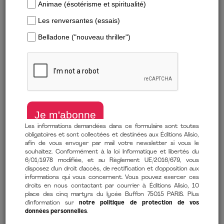
Les informations demandées dans ce formulaire sont toutes
obligatoires et sont collectées et destinées aux Éditions Alisio,
afin de vous envoyer par mail votre newsletter si vous le
WINSTON ET SES FILLES
LE CALME EST LA CLÉ
souhaitez. Conformément à la loi Informatique et libertés du
6/01/1978 modifiée, et au Règlement UE/2016/679, vous
Rachel Trethewey
Ryan Holiday
disposez d'un droit d'accès, de rectification et d'opposition aux
14,99 €
informations qui vous concernent. Vous pouvez exercer ces
12,99 €
À partir de
À partir de
droits en nous contactant par courrier à Éditions Alisio, 10
place des cinq martyrs du lycée Buffon 75015 PARIS. Plus
d'information sur
notre politique de protection de vos
données personnelles
.