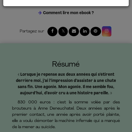
18 septembre 2025
Comment lire mon ebook ?
Résumé
« Lorsque je repense aux deux années qui s’étirent
derrière moi, j’ai l’impression d’assister à une chute
sans fin. Une agonie. Mon agonie. Il me semble fou,
aujourd’hui, d’avoir cru à une histoire pareille. »
830 000 euros : c’est la somme volée par des
brouteurs à Anne Deneuchatel. Deux années après le
premier contact, une année après avoir porté plainte,
elle a voulu démonter la machine infernale qui a manqué
de la mener au suicide.