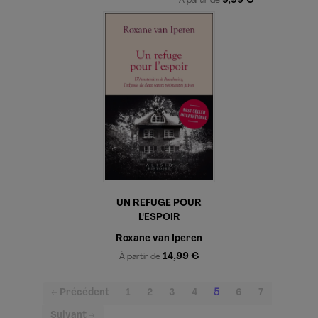
9,99 €
À partir de
UN REFUGE POUR
L'ESPOIR
Roxane van Iperen
14,99 €
À partir de
(current)
← Précédent
1
2
3
4
5
6
7
Suivant →