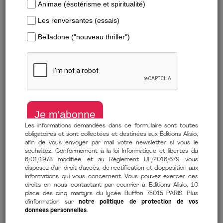
Formats numériques
Trier par :
Parutions les plu…
Les informations demandées dans ce formulaire sont toutes
obligatoires et sont collectées et destinées aux Éditions Alisio,
afin de vous envoyer par mail votre newsletter si vous le
souhaitez. Conformément à la loi Informatique et libertés du
6/01/1978 modifiée, et au Règlement UE/2016/679, vous
disposez d'un droit d'accès, de rectification et d'opposition aux
LES GRANDES
LES FRÈRES GOERING :
informations qui vous concernent. Vous pouvez exercer ces
droits en nous contactant par courrier à Éditions Alisio, 10
POLÉMIQUES DE LA
LE NAZI ET LE
place des cinq martyrs du lycée Buffon 75015 PARIS. Plus
SECONDE GUERRE
RÉSISTANT
d'information sur
notre politique de protection de vos
MONDIALE
données personnelles
.
James Wyllie
Dominique Lormier