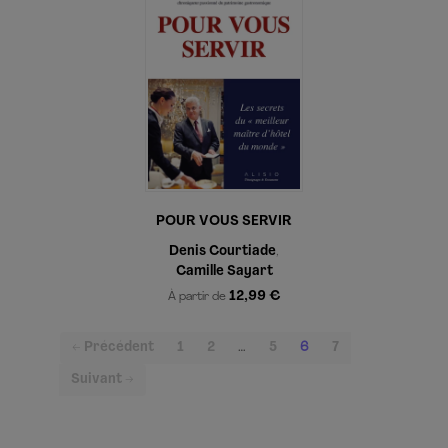
POUR VOUS SERVIR
Denis Courtiade
,
Camille Sayart
12,99 €
À partir de
(current)
← Précédent
1
2
…
5
6
7
Suivant →