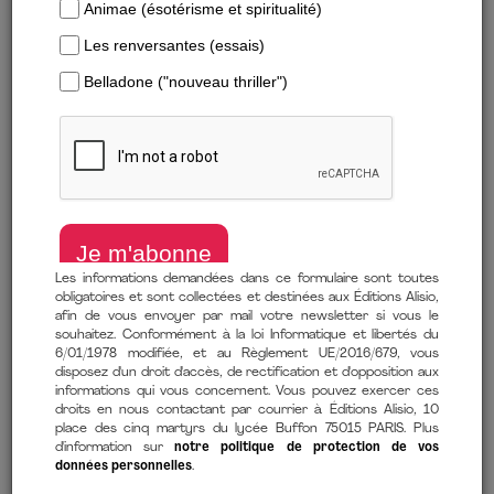
Formats numériques
Trier par :
Parutions les plu…
Les informations demandées dans ce formulaire sont toutes
obligatoires et sont collectées et destinées aux Éditions Alisio,
afin de vous envoyer par mail votre newsletter si vous le
souhaitez. Conformément à la loi Informatique et libertés du
6/01/1978 modifiée, et au Règlement UE/2016/679, vous
disposez d'un droit d'accès, de rectification et d'opposition aux
informations qui vous concernent. Vous pouvez exercer ces
QU'EST-CE QUE LA VIE
À LA RECHERCHE DU
droits en nous contactant par courrier à Éditions Alisio, 10
?
SENS PERDU
place des cinq martyrs du lycée Buffon 75015 PARIS. Plus
d'information sur
notre politique de protection de vos
Sir Paul Nurse
Frank Martela
données personnelles
.
12,99 €
12,99 €
À partir de