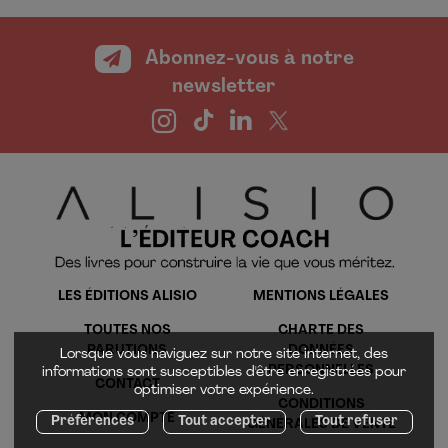
Abonnez-vous à notre
newsletter
LES ÉDITIONS ALISIO
MENTIONS LÉGALES
TOUTES NOS
CHARTE DES
PARUTIONS
DONNÉES
Lorsque vous naviguez sur notre site internet, des
PERSONNELLES
informations sont susceptibles d'être enregistrées pour
CONTACT
optimiser votre expérience.
CONDITIONS
MON COMPTE
Préférences
Tout accepter
Tout refuser
GÉNÉRALES DE VENTE