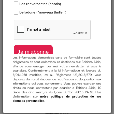
Les informations demandées dans ce formulaire sont toutes
obligatoires et sont collectées et destinées aux Éditions Alisio,
afin de vous envoyer par mail votre newsletter si vous le
souhaitez. Conformément à la loi Informatique et libertés du
6/01/1978 modifiée, et au Règlement UE/2016/679, vous
Télécharger un extrait
disposez d'un droit d'accès, de rectification et d'opposition aux
informations qui vous concernent. Vous pouvez exercer ces
droits en nous contactant par courrier à Éditions Alisio, 10
La (r)évolution des conspirateurs positifs
place des cinq martyrs du lycée Buffon 75015 PARIS. Plus
d'information sur
notre politique de protection de vos
de
Mathieu Baudin
(auteur),
Joël de Rosnay
(contributions),
données personnelles
.
Patrick Viveret
(contributions),
Carole Babin-Chevaye