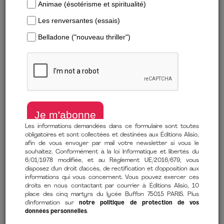
Les informations demandées dans ce formulaire sont toutes
obligatoires et sont collectées et destinées aux Éditions Alisio,
Télécharger un extrait
afin de vous envoyer par mail votre newsletter si vous le
souhaitez. Conformément à la loi Informatique et libertés du
6/01/1978 modifiée, et au Règlement UE/2016/679, vous
La star des Jeux de Paris 2024 livre sa vérité
disposez d'un droit d'accès, de rectification et d'opposition aux
informations qui vous concernent. Vous pouvez exercer ces
de
Kaylia Nemour
(auteur)
droits en nous contactant par courrier à Éditions Alisio, 10
place des cinq martyrs du lycée Buffon 75015 PARIS. Plus
4 décembre 2025
d'information sur
notre politique de protection de vos
données personnelles
.
Comment lire mon ebook ?