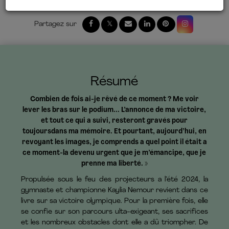
Résumé
Combien de fois ai-je rêvé de ce moment ? Me voir
lever les bras sur le podium... L’annonce de ma victoire,
et tout ce qui a suivi, resteront gravés pour
toujoursdans ma mémoire. Et pourtant, aujourd’hui, en
revoyant les images, je comprends a quel point il était a
ce moment-la devenu urgent que je m’émancipe, que je
prenne ma liberté. »
Propulsée sous le feu des projecteurs a l’été 2024, la
gymnaste et championne Kaylia Nemour revient dans ce
livre sur sa victoire olympique. Pour la première fois, elle
se confie sur son parcours ulta-exigeant, ses sacrifices
et les nombreux obstacles dont elle a dû triompher. De