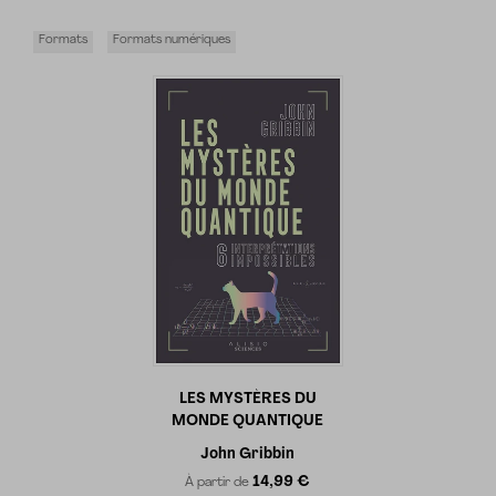
Les informations demandées dans ce formulaire sont toutes
Formats
Formats numériques
obligatoires et sont collectées et destinées aux Éditions Alisio,
afin de vous envoyer par mail votre newsletter si vous le
souhaitez. Conformément à la loi Informatique et libertés du
6/01/1978 modifiée, et au Règlement UE/2016/679, vous
disposez d'un droit d'accès, de rectification et d'opposition aux
informations qui vous concernent. Vous pouvez exercer ces
droits en nous contactant par courrier à Éditions Alisio, 10
place des cinq martyrs du lycée Buffon 75015 PARIS. Plus
d'information sur
notre politique de protection de vos
données personnelles
.
LES MYSTÈRES DU
MONDE QUANTIQUE
John Gribbin
14,99 €
À partir de