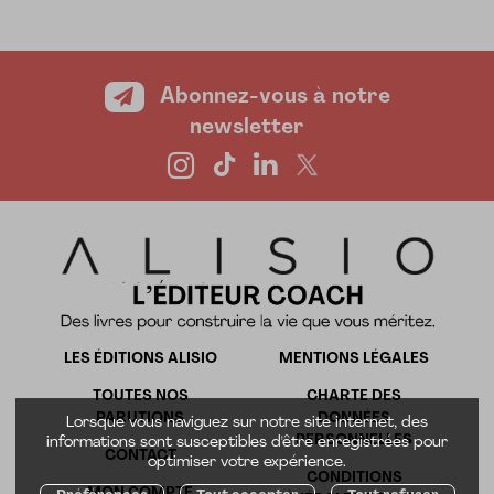
Abonnez-vous à notre
newsletter
LES ÉDITIONS ALISIO
MENTIONS LÉGALES
TOUTES NOS
CHARTE DES
PARUTIONS
DONNÉES
Lorsque vous naviguez sur notre site internet, des
PERSONNELLES
informations sont susceptibles d'être enregistrées pour
CONTACT
optimiser votre expérience.
CONDITIONS
MON COMPTE