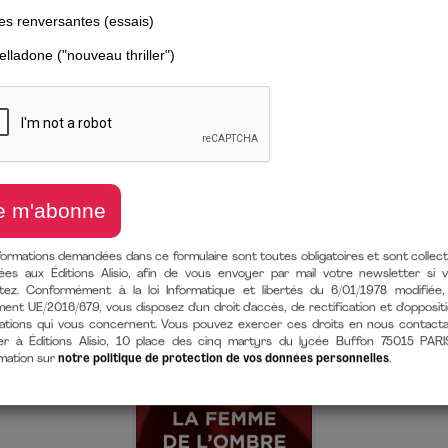
SONIA PURNELL
re de plusieurs ouvrages qui rendent hommage aux figures féminines e
chill, la parution de
La Femme de l’ombre
la hisse en tête des ventes
formations demandées dans ce formulaire sont toutes obligatoires et sont collec
ées aux Éditions Alisio, afin de vous envoyer par mail votre newsletter si 
itez. Conformément à la loi Informatique et libertés du 6/01/1978 modifiée,
ent UE/2016/679, vous disposez d'un droit d'accès, de rectification et d'opposit
ations qui vous concernent. Vous pouvez exercer ces droits en nous contact
er à Éditions Alisio, 10 place des cinq martyrs du lycée Buffon 75015 PARI
rmation sur
notre politique de protection de vos données personnelles
.