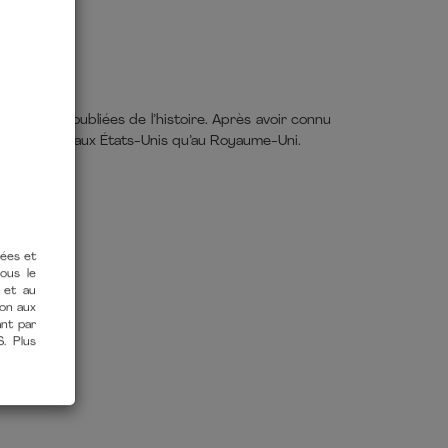
t parfois oubliées de l’histoire. Après avoir connu
, aussi bien aux États-Unis qu’au Royaume-Uni.
tées et
vous le
 et au
ion aux
ant par
S. Plus