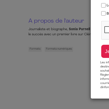
A propos de l'auteur
Journaliste et biographe,
Sonia Purnell
est l’auteu
le succès avec un premier livre sur Clémentine Chur
Formats
Formats numériques
Les in
destin
souha
Règlem
inform
courri
d'info