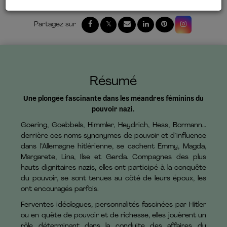
Résumé
Une plongée fascinante dans les méandres féminins du
pouvoir nazi.
Goering, Goebbels, Himmler, Heydrich, Hess, Bormann…
derrière ces noms synonymes de pouvoir et d’influence
dans l’Allemagne hitlérienne, se cachent Emmy, Magda,
Margarete, Lina, Ilse et Gerda. Compagnes des plus
hauts dignitaires nazis, elles ont participé à la conquête
du pouvoir, se sont tenues au côté de leurs époux, les
ont encouragés parfois.
Ferventes idéologues, personnalités fascinées par Hitler
ou en quête de pouvoir et de richesse, elles jouèrent un
rôle déterminant dans la conduite des affaires du