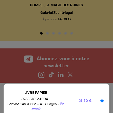
POMPÉI, LA MAGIE DES RUINES
Gabriel Zuchtriegel
14,99 €
À partir de
Abonnez-vous à notre
newsletter
LIVRE PAPIER
9782379351204
21,50 €
Format 145 X 225
416 Pages
En
stock