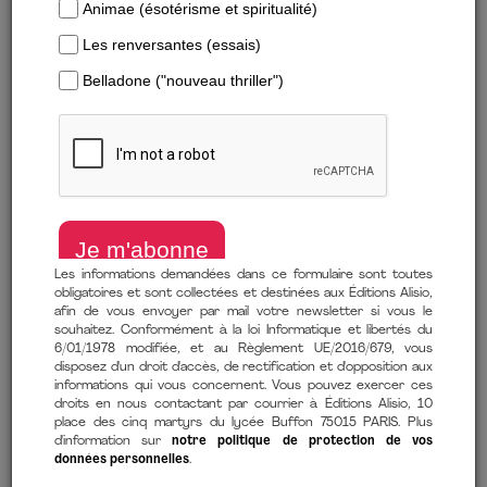
Les informations demandées dans ce formulaire sont toutes
obligatoires et sont collectées et destinées aux Éditions Alisio,
afin de vous envoyer par mail votre newsletter si vous le
Télécharger un extrait
souhaitez. Conformément à la loi Informatique et libertés du
6/01/1978 modifiée, et au Règlement UE/2016/679, vous
Dans l'ombre de Goebbels, Goering, Himmler...
disposez d'un droit d'accès, de rectification et d'opposition aux
informations qui vous concernent. Vous pouvez exercer ces
de
James Wyllie
(auteur),
Sabine Rolland
(traduction)
droits en nous contactant par courrier à Éditions Alisio, 10
place des cinq martyrs du lycée Buffon 75015 PARIS. Plus
9 novembre 2020
d'information sur
notre politique de protection de vos
données personnelles
.
Comment lire mon ebook ?