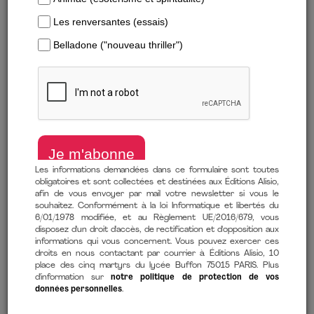
Les informations demandées dans ce formulaire sont toutes
obligatoires et sont collectées et destinées aux Éditions Alisio,
Télécharger un extrait
afin de vous envoyer par mail votre newsletter si vous le
souhaitez. Conformément à la loi Informatique et libertés du
6/01/1978 modifiée, et au Règlement UE/2016/679, vous
Sept millions d’années d’évolution
disposez d'un droit d'accès, de rectification et d'opposition aux
informations qui vous concernent. Vous pouvez exercer ces
de
Juan Luis Arsuaga
(auteur),
Judith Vernant
(traduction)
droits en nous contactant par courrier à Éditions Alisio, 10
place des cinq martyrs du lycée Buffon 75015 PARIS. Plus
6 novembre 2025
d'information sur
notre politique de protection de vos
données personnelles
.
Comment lire mon ebook ?