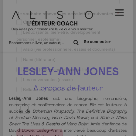
Rechercher
Se connecter
sur
le
site
LESLEY-ANN JONES
A propos de l'auteur
Lesley-Ann Jones
est une biographe, romancière,
animatrice et conférencière de renom. Elle est l'auteure à
succès de
Bohemian Rhapsody
:
The Definitive Biography
of Freddie Mercury, Hero: David Bowie,
and
Ride a White
Swan: The Lives & Deaths of Marc Bolan
. Amie d'enfance de
David Bowie, Lesley-Ann a interviewé beaucoup d’artistes