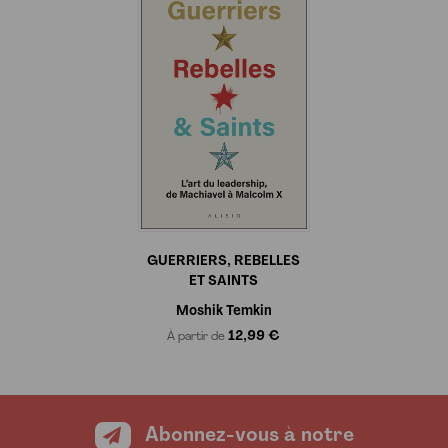
Les informations demandées dans ce formulaire sont toutes
obligatoires et sont collectées et destinées aux Éditions Alisio,
afin de vous envoyer par mail votre newsletter si vous le
souhaitez. Conformément à la loi Informatique et libertés du
6/01/1978 modifiée, et au Règlement UE/2016/679, vous
disposez d'un droit d'accès, de rectification et d'opposition aux
informations qui vous concernent. Vous pouvez exercer ces
droits en nous contactant par courrier à Éditions Alisio, 10
place des cinq martyrs du lycée Buffon 75015 PARIS. Plus
d'information sur
notre politique de protection de vos
données personnelles
.
GUERRIERS, REBELLES
ET SAINTS
Moshik Temkin
12,99 €
À partir de
Abonnez-vous à notre