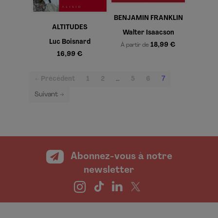
BENJAMIN FRANKLIN
ALTITUDES
Walter Isaacson
Luc Boisnard
18,99 €
À partir de
16,99 €
(current)
← Précédent
1
2
…
5
6
7
Suivant →
Abonnez-vous à notre
newsletter