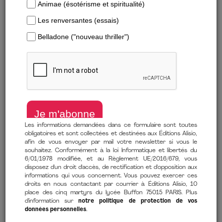
Formats numériques
Trier par :
Parutions les plu…
Les informations demandées dans ce formulaire sont toutes
obligatoires et sont collectées et destinées aux Éditions Alisio,
afin de vous envoyer par mail votre newsletter si vous le
souhaitez. Conformément à la loi Informatique et libertés du
6/01/1978 modifiée, et au Règlement UE/2016/679, vous
disposez d'un droit d'accès, de rectification et d'opposition aux
IL N'Y A PAS DE HONTE
Y A-T-IL DU WI-FI DANS
informations qui vous concernent. Vous pouvez exercer ces
droits en nous contactant par courrier à Éditions Alisio, 10
À PRÉFÉRER LE
L'ESPACE ?
place des cinq martyrs du lycée Buffon 75015 PARIS. Plus
BONHEUR
Tim Peake
d'information sur
notre politique de protection de vos
données personnelles
.
Noha Baz
11,99 €
À partir de