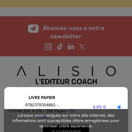
Abonnez-vous à notre
newsletter
LIVRE PAPIER
LES ÉDITIONS ALISIO
MENTIONS LÉGALES
9782379354861
8,90 €
TOUTES NOS
CHARTE DES
Format 110 X 178
336 Pages
En
PARUTIONS
DONNÉES
Lorsque vous naviguez sur notre site internet, des
stock
PERSONNELLES
informations sont susceptibles d'être enregistrées pour
CONTACT
optimiser votre expérience.
CONDITIONS