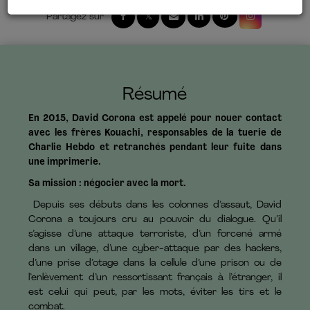
Résumé
En 2015, David Corona est appelé pour nouer contact
avec les frères Kouachi, responsables de la tuerie de
Charlie Hebdo et retranchés pendant leur fuite dans
une imprimerie.
Sa mission : négocier avec la mort.
Depuis ses débuts dans les colonnes d’assaut, David
Corona a toujours cru au pouvoir du dialogue. Qu’il
s’agisse d’une attaque terroriste, d’un forcené armé
dans un village, d’une cyber-attaque par des hackers,
d’une prise d’otage dans la cellule d’une prison ou de
l’enlèvement d’un ressortissant français à l’étranger, il
est celui qui peut, par les mots, éviter les tirs et le
combat.