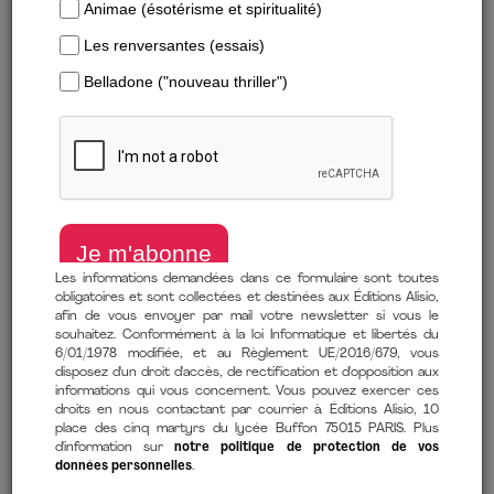
Les informations demandées dans ce formulaire sont toutes
obligatoires et sont collectées et destinées aux Éditions Alisio,
afin de vous envoyer par mail votre newsletter si vous le
souhaitez. Conformément à la loi Informatique et libertés du
Télécharger un extrait
6/01/1978 modifiée, et au Règlement UE/2016/679, vous
disposez d'un droit d'accès, de rectification et d'opposition aux
Face à la violence. Avec ses émotions. Pour trouver son chemin
informations qui vous concernent. Vous pouvez exercer ces
droits en nous contactant par courrier à Éditions Alisio, 10
de
David Corona
(auteur),
Anne-Gervaise Vendange
place des cinq martyrs du lycée Buffon 75015 PARIS. Plus
(contributions)
d'information sur
notre politique de protection de vos
données personnelles
.
10 octobre 2025