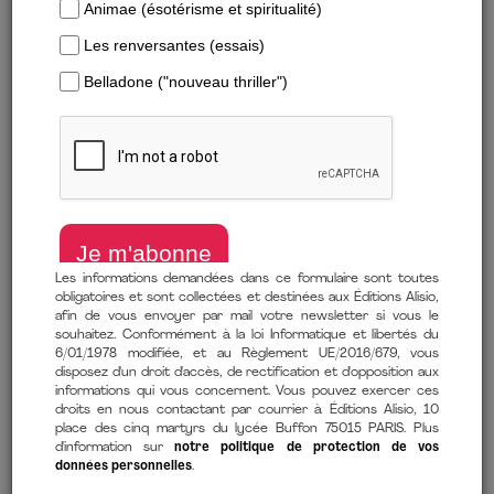
Les informations demandées dans ce formulaire sont toutes
obligatoires et sont collectées et destinées aux Éditions Alisio,
afin de vous envoyer par mail votre newsletter si vous le
souhaitez. Conformément à la loi Informatique et libertés du
6/01/1978 modifiée, et au Règlement UE/2016/679, vous
Télécharger un extrait
disposez d'un droit d'accès, de rectification et d'opposition aux
informations qui vous concernent. Vous pouvez exercer ces
droits en nous contactant par courrier à Éditions Alisio, 10
Le secret de la réussite se cache dans nos échecs
place des cinq martyrs du lycée Buffon 75015 PARIS. Plus
de
Matthew SYED
(auteur)
d'information sur
notre politique de protection de vos
données personnelles
.
9 février 2022