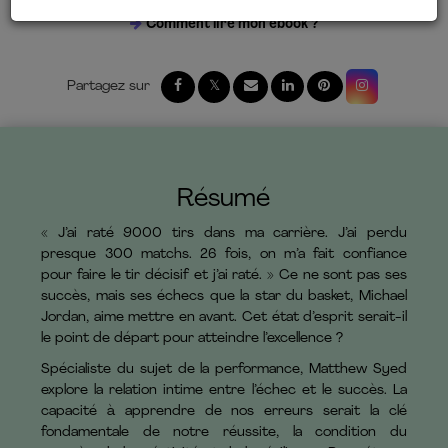
Comment lire mon ebook ?
Résumé
« J’ai raté 9000 tirs dans ma carrière. J’ai perdu
presque 300 matchs. 26 fois, on m’a fait confiance
pour faire le tir décisif et j’ai raté. » Ce ne sont pas ses
succès, mais ses échecs que la star du basket, Michael
Jordan, aime mettre en avant. Cet état d’esprit serait-il
le point de départ pour atteindre l’excellence ?
Spécialiste du sujet de la performance, Matthew Syed
explore la relation intime entre l’échec et le succès. La
capacité à apprendre de nos erreurs serait la clé
fondamentale de notre réussite, la condition du