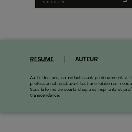
RÉSUMÉ
AUTEUR
Au fil des ans, en réfléchissant profondément à l
professionnel
; c'est
avant tout une
relation au monde
Sous la forme de court
s chapitres inspirants et pro
transcendanc
e.