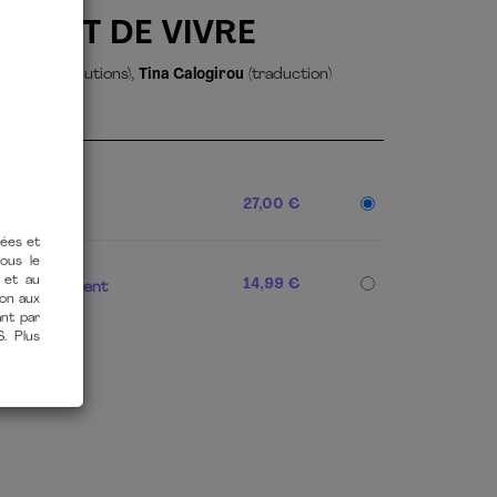
UN ART DE VIVRE
auss
(contributions),
Tina Calogirou
(traduction)
27,00 €
En stock
PDF]
14,99 €
Téléchargement
tées et
vous le
 et au
ion aux
ant par
S. Plus