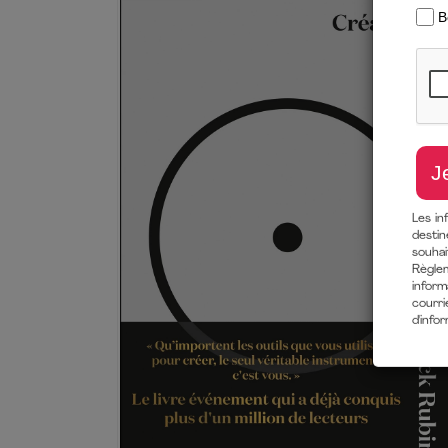
Les in
destin
souha
Règlem
inform
courri
d'info