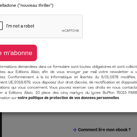
CRÉATIVITÉ - 
de
Rick Rubin
(auteur),
Neil Str
17 janvier 2024
LIVRE PAPIER
9782379354007
440 Pages
EBOOK [EPUB + MOBI/KINDLE + 
9782379353895
440 Pages
formations demandées dans ce formulaire sont toutes obligatoires et sont collec
après achat
ées aux Éditions Alisio, afin de vous envoyer par mail votre newsletter si 
itez. Conformément à la loi Informatique et libertés du 6/01/1978 modifiée,
ent UE/2016/679, vous disposez d'un droit d'accès, de rectification et d'opposit
ations qui vous concernent. Vous pouvez exercer ces droits en nous contact
er à Éditions Alisio, 10 place des cinq martyrs du lycée Buffon 75015 PARI
rmation sur
notre politique de protection de vos données personnelles
.
Comment lire mon ebook ?