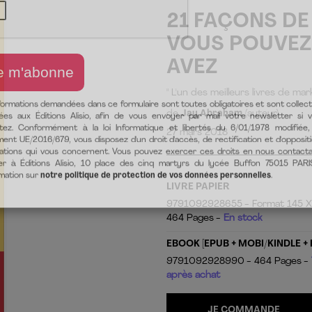
21 FAÇONS DE
VOUS POUVEZ
AVEZ
" L'un des meilleurs livres de mark
de
Jay Abraham
(auteur)
27 mars 2018
LIVRE PAPIER
formations demandées dans ce formulaire sont toutes obligatoires et sont collec
ées aux Éditions Alisio, afin de vous envoyer par mail votre newsletter si 
9791092928655
Format 145 
itez. Conformément à la loi Informatique et libertés du 6/01/1978 modifiée,
464 Pages
En stock
ent UE/2016/679, vous disposez d'un droit d'accès, de rectification et d'opposit
ations qui vous concernent. Vous pouvez exercer ces droits en nous contact
EBOOK [EPUB + MOBI/KINDLE + 
er à Éditions Alisio, 10 place des cinq martyrs du lycée Buffon 75015 PARI
9791092928990
464 Pages
rmation sur
notre politique de protection de vos données personnelles
.
après achat