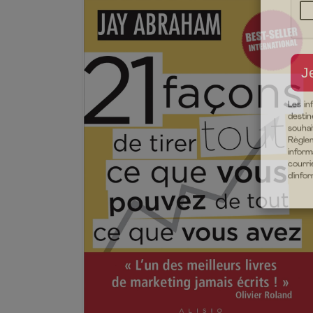
Les in
destin
souha
Règlem
inform
courri
d'info