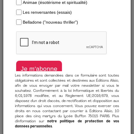
Les informations demandées dans ce formulaire sont toutes
obligatoires et sont collectées et destinées aux Éditions Alisio,
afin de vous envoyer par mail votre newsletter si vous le
Télécharger un extrait
souhaitez. Conformément à la loi Informatique et libertés du
6/01/1978 modifiée, et au Règlement UE/2016/679, vous
Pour les femmes qui veulent assumer leur ambition
disposez d'un droit d'accès, de rectification et d'opposition aux
informations qui vous concernent. Vous pouvez exercer ces
professionnelle
droits en nous contactant par courrier à Éditions Alisio, 10
de
Valérie Rocoplan
(auteur),
MARIE-CHRISTINE MAHEAS
place des cinq martyrs du lycée Buffon 75015 PARIS. Plus
d'information sur
notre politique de protection de vos
(contributions),
CAROLINE DASSIE
(contributions)
données personnelles
.
20 avril 2022