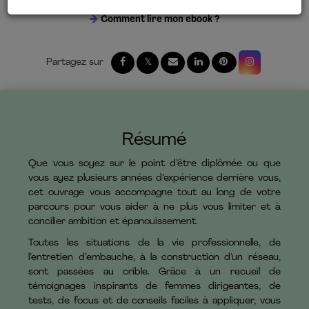
Comment lire mon ebook ?
Résumé
Que vous soyez sur le point d’être diplômée ou que
vous ayez plusieurs années d’expérience derrière vous,
cet ouvrage vous accompagne tout au long de votre
parcours pour vous aider à ne plus vous limiter et à
concilier ambition et épanouissement.
Toutes les situations de la vie professionnelle, de
l’entretien d’embauche, à la construction d’un réseau,
sont passées au crible. Grâce à un recueil de
témoignages inspirants de femmes dirigeantes, de
tests, de focus et de conseils faciles à appliquer, vous