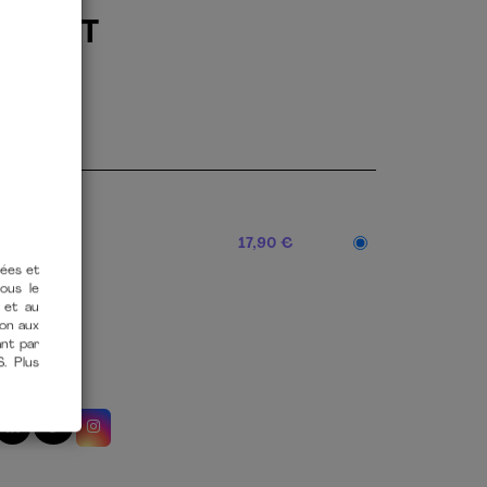
EMENT
ujourd'hui
17,90 €
X 210
tées et
vous le
 et au
ion aux
ant par
S. Plus