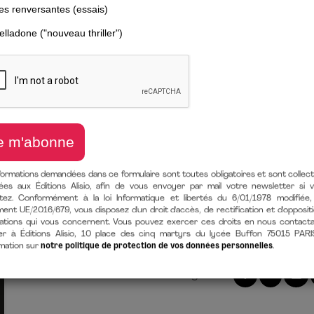
PENSER AUTR
Ouvrir son esprit. Philosopher a
de
Adam Ferner
(auteur)
26 février 2019
LIVRE PAPIER
9782379350054
Format 150 
160 Pages
En stock
formations demandées dans ce formulaire sont toutes obligatoires et sont collec
ées aux Éditions Alisio, afin de vous envoyer par mail votre newsletter si 
itez. Conformément à la loi Informatique et libertés du 6/01/1978 modifiée,
ent UE/2016/679, vous disposez d'un droit d'accès, de rectification et d'opposit
ations qui vous concernent. Vous pouvez exercer ces droits en nous contact
er à Éditions Alisio, 10 place des cinq martyrs du lycée Buffon 75015 PARI
rmation sur
notre politique de protection de vos données personnelles
.