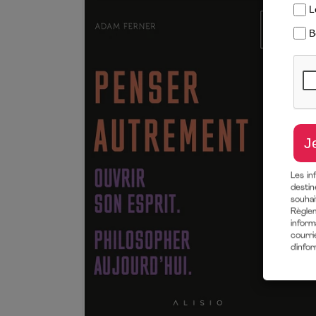
Les in
destin
souha
Règlem
inform
courri
d'info