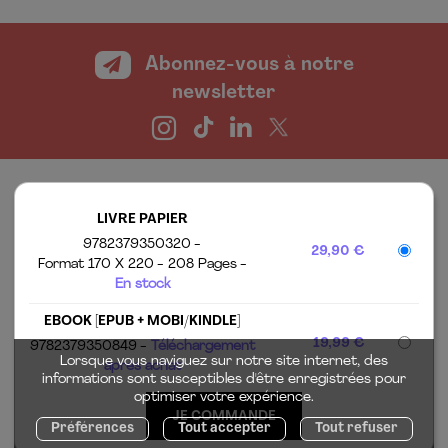
Abonnez-vous à notre
newsletter
LIVRE PAPIER
9782379350320
29,90 €
Format 170 X 220
208 Pages
En stock
LES ÉDITIONS ALISIO
MENTIONS LÉGALES
EBOOK [EPUB + MOBI/KINDLE]
TOUTES NOS
CHARTE DES
19,99 €
9782379350849
Téléchargement
PARUTIONS
DONNÉES
Lorsque vous naviguez sur notre site internet, des
après achat
PERSONNELLES
informations sont susceptibles d'être enregistrées pour
CONTACT
optimiser votre expérience.
CONDITIONS
MON COMPTE
Préférences
Tout accepter
Tout refuser
GÉNÉRALES DE VENTE