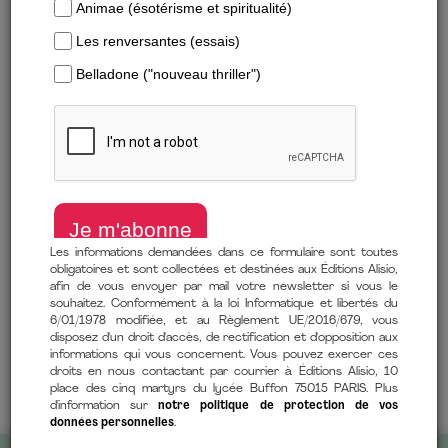
Télécharger un extrait
Les informations demandées dans ce formulaire sont toutes
de
Jason Barron
(auteur),
Valentine Palfrey
(traduction)
obligatoires et sont collectées et destinées aux Éditions Alisio,
afin de vous envoyer par mail votre newsletter si vous le
14 janvier 2020
souhaitez. Conformément à la loi Informatique et libertés du
6/01/1978 modifiée, et au Règlement UE/2016/679, vous
Comment lire mon ebook ?
disposez d'un droit d'accès, de rectification et d'opposition aux
informations qui vous concernent. Vous pouvez exercer ces
droits en nous contactant par courrier à Éditions Alisio, 10
place des cinq martyrs du lycée Buffon 75015 PARIS. Plus
d'information sur
notre politique de protection de vos
données personnelles
.