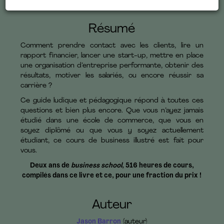
Résumé
Comment prendre contact avec les clients, lire un
rapport financier, lancer une start-up, mettre en place
une organisation d’entreprise performante, obtenir des
résultats, motiver les salariés, ou encore réussir sa
carrière ?
Ce guide ludique et pédagogique répond à toutes ces
questions et bien plus encore. Que vous n’ayez jamais
étudié dans une école de commerce, que vous en
soyez diplômé ou que vous y soyez actuellement
étudiant, ce cours de business illustré est fait pour
vous.
Deux ans de
business school
, 516 heures de cours,
compilés dans ce livre et ce, pour une fraction du prix !
Auteur
Jason Barron
(auteur)