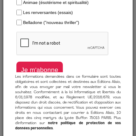
Formats
Les informations demandées dans ce formulaire sont toutes
obligatoires et sont collectées et destinées aux Éditions Alisio,
afin de vous envoyer par mail votre newsletter si vous le
souhaitez. Conformément à la loi Informatique et libertés du
6/01/1978 modifiée, et au Règlement UE/2016/679, vous
disposez d'un droit d'accès, de rectification et d'opposition aux
informations qui vous concernent. Vous pouvez exercer ces
RESPONSABILISEZ ET
droits en nous contactant par courrier à Éditions Alisio, 10
AUTONOMISEZ VOTRE
place des cinq martyrs du lycée Buffon 75015 PARIS. Plus
ÉQUIPE AVEC PROCESS
d'information sur
notre politique de protection de vos
données personnelles
.
COMMUNICATION
MODEL®