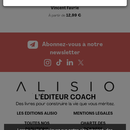
Vincent Favrie
12,99 €
À partir de
Abonnez-vous à notre
newsletter
LES ÉDITIONS ALISIO
MENTIONS LÉGALES
TOUTES NOS
CHARTE DES
PARUTIONS
DONNÉES