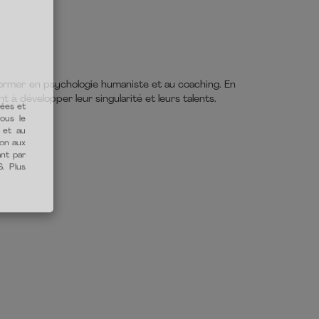
former en psychologie humaniste et au coaching. En
t à développer leur singularité et leurs talents.
tées et
vous le
 et au
ion aux
ant par
S. Plus