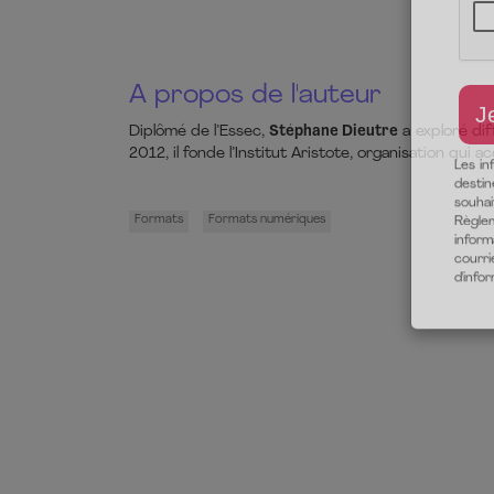
A propos de l'auteur
Diplômé de l’Essec,
Stéphane Dieutre
a exploré dif
2012, il fonde l’Institut Aristote, organisation qui 
Formats
Formats numériques
Les in
destin
souha
Règlem
inform
courri
d'info