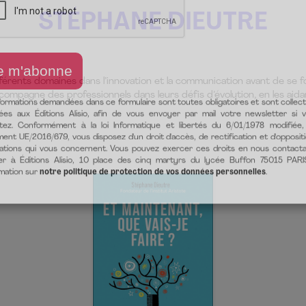
STÉPHANE DIEUTRE
férents domaines dans l’innovation et la communication avant de se 
accompagne des professionnels dans leurs défis d’évolution, en les aidan
formations demandées dans ce formulaire sont toutes obligatoires et sont collec
ées aux Éditions Alisio, afin de vous envoyer par mail votre newsletter si 
itez. Conformément à la loi Informatique et libertés du 6/01/1978 modifiée,
ent UE/2016/679, vous disposez d'un droit d'accès, de rectification et d'opposit
ations qui vous concernent. Vous pouvez exercer ces droits en nous contact
er à Éditions Alisio, 10 place des cinq martyrs du lycée Buffon 75015 PARI
rmation sur
notre politique de protection de vos données personnelles
.