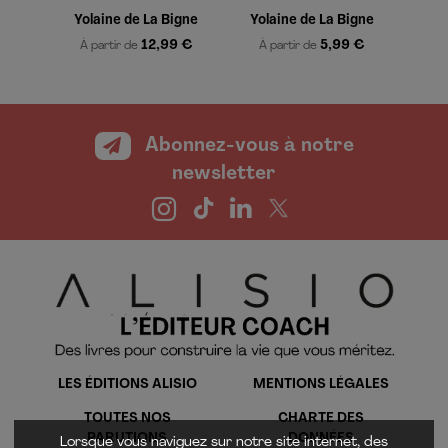
Yolaine de La Bigne
Yolaine de La Bigne
12,99 €
5,99 €
À partir de
À partir de
Abonnez-vous à notre
newsletter
LES ÉDITIONS ALISIO
MENTIONS LÉGALES
TOUTES NOS
CHARTE DES
PARUTIONS
DONNÉES
Lorsque vous naviguez sur notre site internet, des