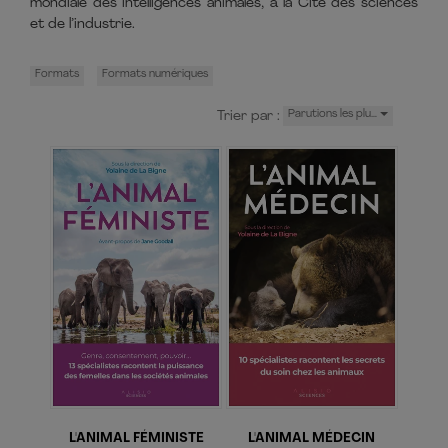
mondiale des intelligences animales, à la Cité des sciences
et de l’industrie.
Formats
Formats numériques
Trier par :
Parutions les plu…
Les informations demandées dans ce formulaire sont toutes
obligatoires et sont collectées et destinées aux Éditions Alisio,
afin de vous envoyer par mail votre newsletter si vous le
souhaitez. Conformément à la loi Informatique et libertés du
6/01/1978 modifiée, et au Règlement UE/2016/679, vous
disposez d'un droit d'accès, de rectification et d'opposition aux
informations qui vous concernent. Vous pouvez exercer ces
droits en nous contactant par courrier à Éditions Alisio, 10
place des cinq martyrs du lycée Buffon 75015 PARIS. Plus
d'information sur
notre politique de protection de vos
données personnelles
.
L'ANIMAL FÉMINISTE
L'ANIMAL MÉDECIN