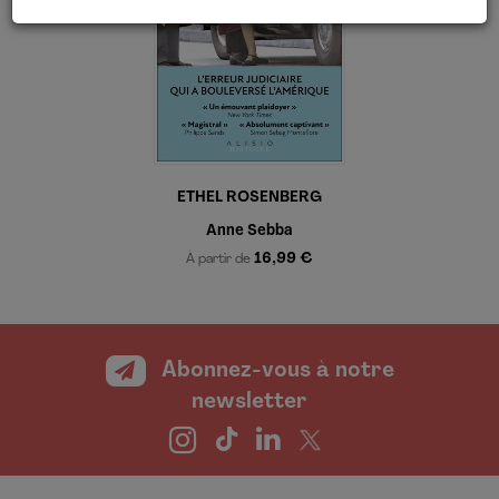
ETHEL ROSENBERG
Anne Sebba
16,99 €
À partir de
Abonnez-vous à notre
newsletter