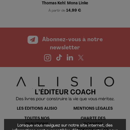
Thomas Kehl
Mona Linke
,
14,99 €
À partir de
Abonnez-vous à notre
newsletter
LES ÉDITIONS ALISIO
MENTIONS LÉGALES
TOUTES NOS
CHARTE DES
PARUTIONS
DONNÉES
Lorsque vous naviguez sur notre site internet, des