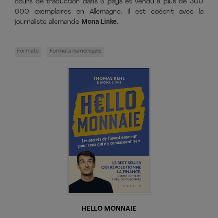
cours de traduction dans 6 pays et vendu à plus de 300
000 exemplaires en Allemagne. Il est coécrit avec la
journaliste allemande
Mona Linke
.
Formats
Formats numériques
Les informations demandées dans ce formulaire sont toutes
obligatoires et sont collectées et destinées aux Éditions Alisio,
afin de vous envoyer par mail votre newsletter si vous le
souhaitez. Conformément à la loi Informatique et libertés du
6/01/1978 modifiée, et au Règlement UE/2016/679, vous
disposez d'un droit d'accès, de rectification et d'opposition aux
informations qui vous concernent. Vous pouvez exercer ces
droits en nous contactant par courrier à Éditions Alisio, 10
place des cinq martyrs du lycée Buffon 75015 PARIS. Plus
d'information sur
notre politique de protection de vos
données personnelles
.
HELLO MONNAIE