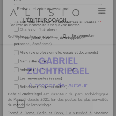
Rechercher
Se connecter
sur
le
site
GABRIEL
ZUCHTRIEGEL
A propos de l'auteur
Gabriel Zuchtriegel
est directeur du parc archéologique
de Pompéi depuis 2021, l’un des postes les plus convoités
du monde de l’archéologie.
Formé à Rome, Berlin et Bonn, il a succédé à Massimo