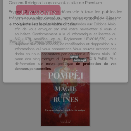
Osanna. Il dirigeait auparavant le site de Paestum.
Engagé, il cherche à faire découvrir à tous les publics les
trésors de ce site classé au patrimoine mondial de l’Unesco,
le troisième lieu le plus visité d’Italie.
Formats
Formats numériques
Les informations demandées dans ce formulaire sont toutes
obligatoires et sont collectées et destinées aux Éditions Alisio,
afin de vous envoyer par mail votre newsletter si vous le
souhaitez. Conformément à la loi Informatique et libertés du
6/01/1978 modifiée, et au Règlement UE/2016/679, vous
disposez d'un droit d'accès, de rectification et d'opposition aux
informations qui vous concernent. Vous pouvez exercer ces
droits en nous contactant par courrier à Éditions Alisio, 10
place des cinq martyrs du lycée Buffon 75015 PARIS. Plus
d'information sur
notre politique de protection de vos
données personnelles
.