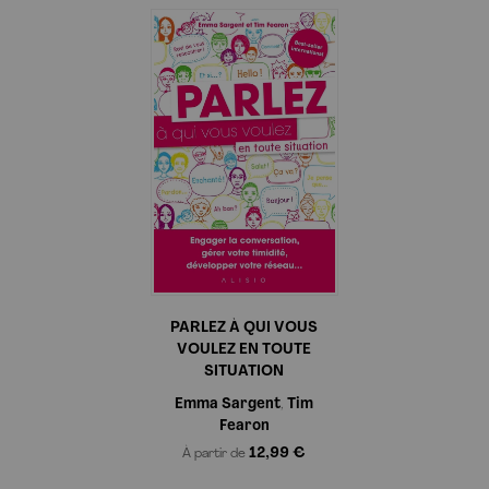
Les informations demandées dans ce formulaire sont toutes
obligatoires et sont collectées et destinées aux Éditions Alisio,
afin de vous envoyer par mail votre newsletter si vous le
souhaitez. Conformément à la loi Informatique et libertés du
6/01/1978 modifiée, et au Règlement UE/2016/679, vous
disposez d'un droit d'accès, de rectification et d'opposition aux
informations qui vous concernent. Vous pouvez exercer ces
droits en nous contactant par courrier à Éditions Alisio, 10
place des cinq martyrs du lycée Buffon 75015 PARIS. Plus
d'information sur
notre politique de protection de vos
données personnelles
.
PARLEZ À QUI VOUS
VOULEZ EN TOUTE
SITUATION
Emma Sargent
Tim
,
Fearon
12,99 €
À partir de