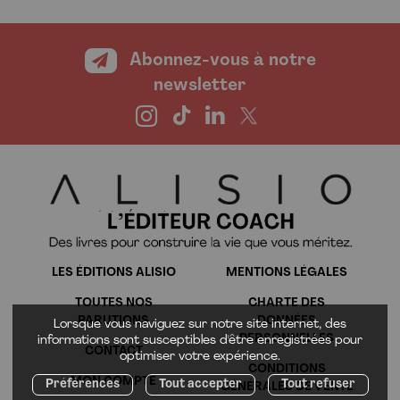
Abonnez-vous à notre
newsletter
LES ÉDITIONS ALISIO
MENTIONS LÉGALES
TOUTES NOS
CHARTE DES
PARUTIONS
DONNÉES
Lorsque vous naviguez sur notre site internet, des
PERSONNELLES
informations sont susceptibles d'être enregistrées pour
CONTACT
optimiser votre expérience.
CONDITIONS
MON COMPTE
Préférences
Tout accepter
Tout refuser
GÉNÉRALES DE VENTE