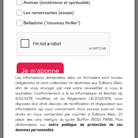
Formats
Formats numériques
Les informations demandées dans ce formulaire sont toutes
obligatoires et sont collectées et destinées aux Éditions Alisio,
Trier par :
Parutions les plu…
afin de vous envoyer par mail votre newsletter si vous le
souhaitez. Conformément à la loi Informatique et libertés du
6/01/1978 modifiée, et au Règlement UE/2016/679, vous
disposez d'un droit d'accès, de rectification et d'opposition aux
informations qui vous concernent. Vous pouvez exercer ces
droits en nous contactant par courrier à Éditions Alisio, 10
place des cinq martyrs du lycée Buffon 75015 PARIS. Plus
d'information sur
notre politique de protection de vos
données personnelles
.