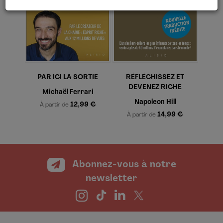
PAR ICI LA SORTIE
RÉFLÉCHISSEZ ET
DEVENEZ RICHE
Michaël Ferrari
Napoleon Hill
12,99 €
À partir de
14,99 €
À partir de
Abonnez-vous à notre
newsletter