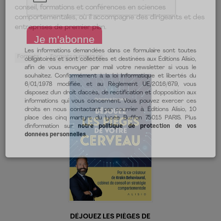
conseil, formations et conférences en sciences
comportementales, où il accompagne des dirigeants et des
entreprises de premier plan.
Formats
Formats numériques
Les informations demandées dans ce formulaire sont toutes
obligatoires et sont collectées et destinées aux Éditions Alisio,
afin de vous envoyer par mail votre newsletter si vous le
souhaitez. Conformément à la loi Informatique et libertés du
6/01/1978 modifiée, et au Règlement UE/2016/679, vous
disposez d'un droit d'accès, de rectification et d'opposition aux
informations qui vous concernent. Vous pouvez exercer ces
droits en nous contactant par courrier à Éditions Alisio, 10
place des cinq martyrs du lycée Buffon 75015 PARIS. Plus
d'information sur
notre politique de protection de vos
données personnelles
.
DÉJOUEZ LES PIÈGES DE