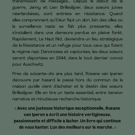
transmission de messages... Depuis le début de la
guerre, Janny et Lien Brilleslijper, deux soeurs juives
néerlandaises, sont entrées en résistance. Quand
elles comprennent qu’il leur faut un abri, loin des villes où
la surveillance nazie se fait plus pressante, elles
s’installent dans une demeure perdue en pleine forêt.
Rapidement, Le Haut Nid, deviendra un lieu stratégique
de la Résistance et un refuge pour tous ceux qui fuient
le régime nazi. Dénoncées et capturées, les deux soeurs
seront déportées en 1944, dans le tout dernier convoi
pour Auschwitz.
Près de soixante-dix ans plus tard, Roxane van Iperen
découvre par hasard le passé hors du commun de la
maison qu’elle vient d’acheter et le destin des soeurs
Brilleslijper. Elle en tire un texte essentiel, entre tension
narrative et minutieuse recherche historique.
« Avec une justesse historique exceptionnelle, Roxane
van Iperen a écrit une histoire vertigineuse,
passionnante et difficile à lâcher. Un livre qui continue
de vous hanter. L'un des meilleurs sur le marché. »