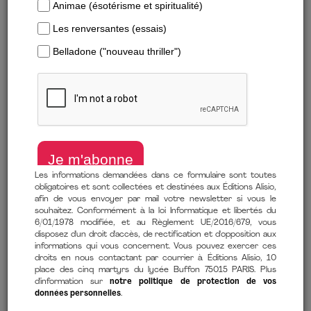
Les informations demandées dans ce formulaire sont toutes
obligatoires et sont collectées et destinées aux Éditions Alisio,
afin de vous envoyer par mail votre newsletter si vous le
souhaitez. Conformément à la loi Informatique et libertés du
6/01/1978 modifiée, et au Règlement UE/2016/679, vous
Télécharger un extrait
disposez d'un droit d'accès, de rectification et d'opposition aux
informations qui vous concernent. Vous pouvez exercer ces
droits en nous contactant par courrier à Éditions Alisio, 10
D'Amsterdam à Auschwitz, l’odyssée de deux soeurs résistantes
place des cinq martyrs du lycée Buffon 75015 PARIS. Plus
juives
d'information sur
notre politique de protection de vos
données personnelles
.
de
Roxane van Iperen
(auteur)