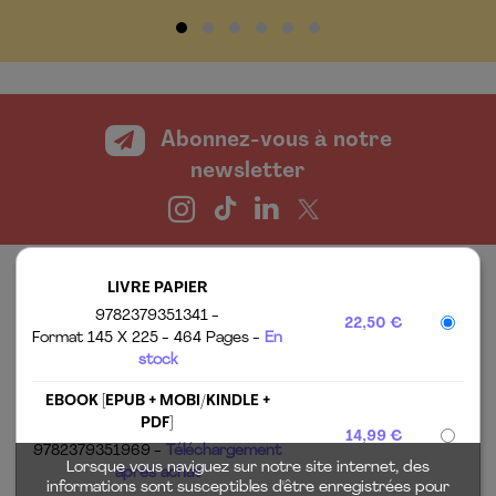
Abonnez-vous à notre
newsletter
LIVRE PAPIER
9782379351341
22,50 €
Format 145 X 225
464 Pages
En
stock
EBOOK [EPUB + MOBI/KINDLE +
LES ÉDITIONS ALISIO
MENTIONS LÉGALES
PDF]
14,99 €
TOUTES NOS
CHARTE DES
9782379351969
Téléchargement
PARUTIONS
DONNÉES
Lorsque vous naviguez sur notre site internet, des
après achat
PERSONNELLES
informations sont susceptibles d'être enregistrées pour