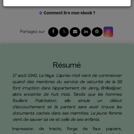
23 mars 2021
Comment lire mon ebook ?
Résumé
17 août 1941, La Haye. L’après-midi vient de commencer
quand des membres du service de sécurité de la SS
font irruption dans l’appartement de Janny Brilleslijper,
alors enceinte de huit mois. Tandis que les hommes
fouillent l’habitation, elle simule un début
d’accouchement et ils partent sans avoir trouvé les
documents cachés dans ses marmites. La jeune femme
vient de sauver sa vie et celle de ses enfants.
Impression de tracts, forge de faux papiers,