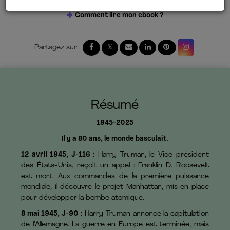
Comment lire mon ebook ?
Résumé
1945-2025
Il y a 80 ans, le monde basculait.
12 avril 1945, J-116 :
Harry Truman, le Vice-président
des États-Unis, reçoit un appel : Franklin D. Roosevelt
est mort. Aux commandes de la première puissance
mondiale, il découvre le projet Manhattan, mis en place
pour développer la bombe atomique.
8 mai 1945, J-90 :
Harry Truman annonce la capitulation
de l’Allemagne. La guerre en Europe est terminée, mais