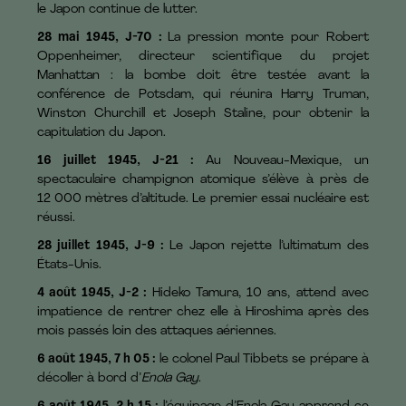
le Japon continue de lutter.
28 mai 1945, J-70 :
La pression monte pour Robert
Oppenheimer, directeur scientifique du projet
Manhattan : la bombe doit être testée avant la
conférence de Potsdam, qui réunira Harry Truman,
Winston Churchill et Joseph Staline, pour obtenir la
capitulation du Japon.
16 juillet 1945, J-21 :
Au Nouveau-Mexique, un
spectaculaire champignon atomique s’élève à près de
12 000 mètres d’altitude. Le premier essai nucléaire est
réussi.
28 juillet 1945, J-
9
:
Le Japon rejette l’ultimatum des
États-Unis.
4 août 1945, J-2 :
Hideko Tamura, 10 ans, attend avec
impatience de rentrer chez elle à Hiroshima après des
mois passés loin des attaques aériennes.
6 août 1945, 7 h 05 :
le colonel Paul Tibbets se prépare à
décoller à bord d’
Enola Gay
.