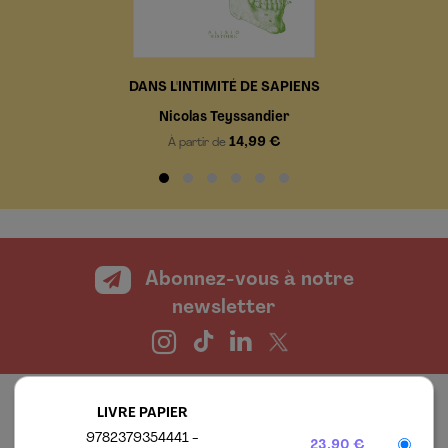
DANS L'INTIMITÉ DE SAPIENS
Nicolas Teyssandier
14,99 €
À partir de
Abonnez-vous à notre
newsletter
LIVRE PAPIER
9782379354441
23,90 €