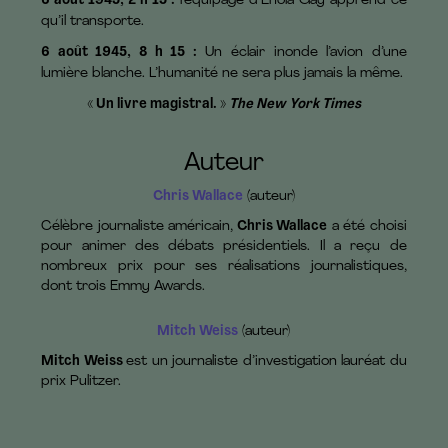
6 août 1945, 2 h 15 :
l’équipage d’Enola Gay apprend ce
qu’il transporte.
6 août 1945, 8 h 15 :
Un éclair inonde l’avion d’une
lumière blanche. L’humanité ne sera plus jamais la même.
« Un livre magistral. »
The New York Times
Auteur
Chris Wallace
(auteur)
Célèbre journaliste américain,
Chris Wallace
a été choisi
pour animer des débats présidentiels. Il a reçu de
nombreux prix pour ses réalisations journalistiques,
dont trois Emmy Awards.
Mitch Weiss
(auteur)
Mitch Weiss
est un journaliste d’investigation lauréat du
prix Pulitzer.