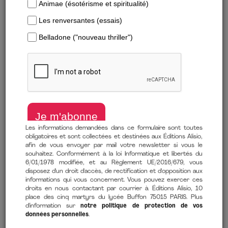
Les informations demandées dans ce formulaire sont toutes
obligatoires et sont collectées et destinées aux Éditions Alisio,
Télécharger un extrait
afin de vous envoyer par mail votre newsletter si vous le
souhaitez. Conformément à la loi Informatique et libertés du
6/01/1978 modifiée, et au Règlement UE/2016/679, vous
L’incroyable témoignage de Wim Aloserij, le miraculé qui a
disposez d'un droit d'accès, de rectification et d'opposition aux
survécu à trois camps de concentration
informations qui vous concernent. Vous pouvez exercer ces
droits en nous contactant par courrier à Éditions Alisio, 10
de
Frank Krake
(auteur)
place des cinq martyrs du lycée Buffon 75015 PARIS. Plus
d'information sur
notre politique de protection de vos
12 avril 2022
données personnelles
.