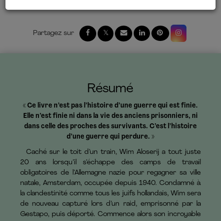
Comment lire mon ebook ?
Résumé
« Ce livre n’est pas l’histoire d’une guerre qui est finie.
Elle n’est finie ni dans la vie des anciens prisonniers, ni
dans celle des proches des survivants. C’est l’histoire
d’une guerre qui perdure. »
Caché sur le toit d’un train, Wim Aloserij a tout juste
20 ans lorsqu’il s’échappe des camps de travail
obligatoires de l’Allemagne nazie pour regagner sa ville
natale, Amsterdam, occupée depuis 1940. Condamné à
la clandestinité comme tous les juifs hollandais, Wim sera
de nouveau capturé lors d’un raid, emprisonné par la
Gestapo, puis déporté. Commence alors son incroyable