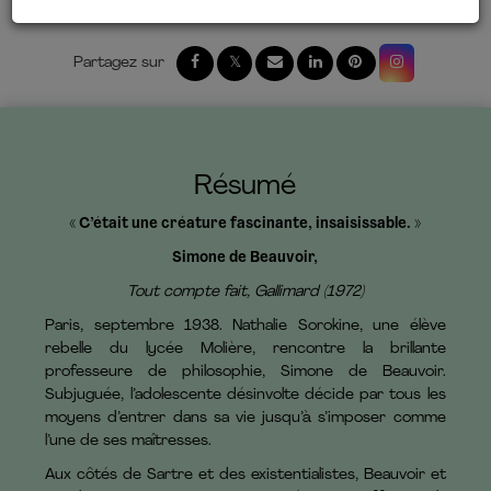
Résumé
« C’était une créature fascinante, insaisissable. »
Simone de Beauvoir,
Tout compte fait, Gallimard (1972)
Paris, septembre 1938. Nathalie Sorokine, une élève
rebelle du lycée Molière, rencontre la brillante
professeure de philosophie, Simone de Beauvoir.
Subjuguée, l’adolescente désinvolte décide par tous les
moyens d’entrer dans sa vie jusqu’à s’imposer comme
l’une de ses maîtresses.
Aux côtés de Sartre et des existentialistes, Beauvoir et