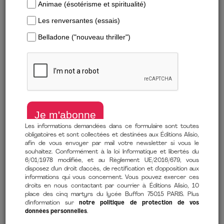
Les informations demandées dans ce formulaire sont toutes
obligatoires et sont collectées et destinées aux Éditions Alisio,
afin de vous envoyer par mail votre newsletter si vous le
souhaitez. Conformément à la loi Informatique et libertés du
6/01/1978 modifiée, et au Règlement UE/2016/679, vous
Télécharger un extrait
disposez d'un droit d'accès, de rectification et d'opposition aux
informations qui vous concernent. Vous pouvez exercer ces
droits en nous contactant par courrier à Éditions Alisio, 10
de
Julie Duchatel
(auteur)
place des cinq martyrs du lycée Buffon 75015 PARIS. Plus
11 janvier 2023
d'information sur
notre politique de protection de vos
données personnelles
.
Comment lire mon ebook ?