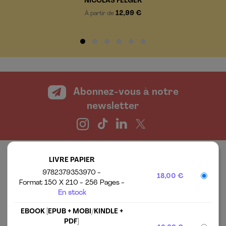
NICOLAS FELGER
12,99 €
À partir de
Abonnez-vous à notre
newsletter
LIVRE PAPIER
9782379353970
18,00 €
Format 150 X 210
256 Pages
En stock
EBOOK [EPUB + MOBI/KINDLE +
LES ÉDITIONS ALISIO
MENTIONS LÉGALES
PDF]