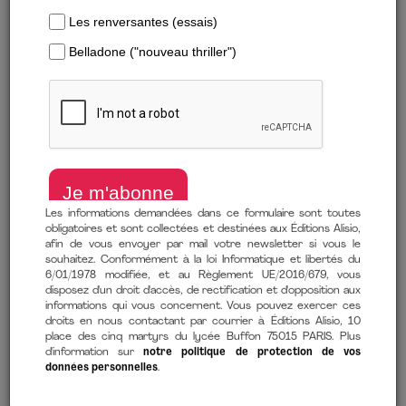
Télécharger un extrait
Les informations demandées dans ce formulaire sont toutes
obligatoires et sont collectées et destinées aux Éditions Alisio,
afin de vous envoyer par mail votre newsletter si vous le
La méthode de @freedombyaxel pour (r)éveiller vraiment ta vie
souhaitez. Conformément à la loi Informatique et libertés du
en retrouvant l’humain qui est en toi !
6/01/1978 modifiée, et au Règlement UE/2016/679, vous
disposez d'un droit d'accès, de rectification et d'opposition aux
de
Axel Crevaux
(auteur),
François Lemay
(contributions)
informations qui vous concernent. Vous pouvez exercer ces
10 octobre 2023
droits en nous contactant par courrier à Éditions Alisio, 10
place des cinq martyrs du lycée Buffon 75015 PARIS. Plus
d'information sur
notre politique de protection de vos
Comment lire mon ebook ?
données personnelles
.